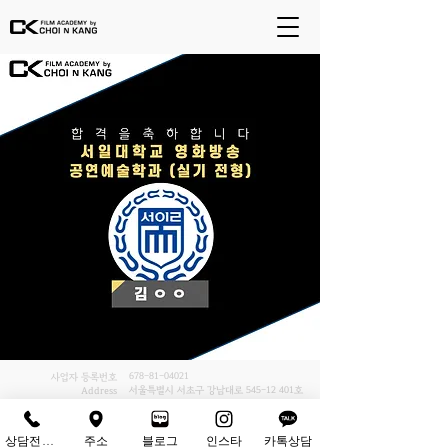
678-81-04021
사업자 등록번호
서울특별시 서초구 강남대로
545-12 401
호
Address
02-6242-9800
Tel
상담전화하기
주소
블로그
인스타
카톡상담
ⓒ Copyrights - (주)최앤강. all rights reserved.