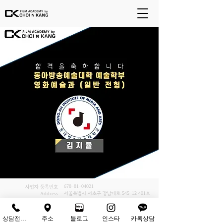
678-81-04021
사업자 등록번호
서울특별시 서초구 강남대로
545-12 401
호
Address
02-6242-9800
Tel
상담전화하기
주소
블로그
인스타
카톡상담
ⓒ Copyrights - (주)최앤강. all rights reserved.