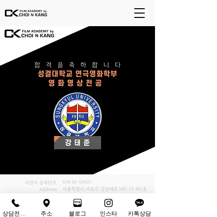
678-81-04021
사업자 등록번호
서울특별시 서초구 강남대로
545-12 401
호
Address
02-6242-9800
Tel
상담전화하기
주소
블로그
인스타
카톡상담
ⓒ Copyrights - (주)최앤강. all rights reserved.