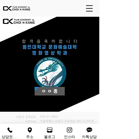
678-81-04021
사업자 등록번호
서울특별시 서초구 강남대로
545-12 401
호
Address
02-6242-9800
Tel
상담전화하기
주소
블로그
인스타
카톡상담
ⓒ Copyrights - (주)최앤강. all rights reserved.