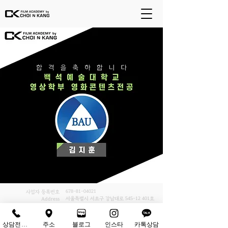
678-81-04021
사업자 등록번호
서울특별시 서초구 강남대로
545-12 401
호
Address
02-6242-9800
Tel
상담전화하기
주소
블로그
인스타
카톡상담
ⓒ Copyrights - (주)최앤강. all rights reserved.