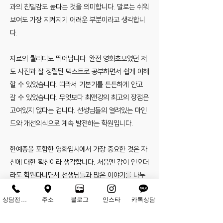
과의 친밀감도 높다는 것을 의미합니다. 말로는 쉬워
보여도 가장 지켜지기 어려운 부분이라고 생각합니
다.
자료의 퀄리티도 뛰어납니다. 완전 영화초보였던 저
도 사진과 잘 정렬된 텍스트로 공부하면서 쉽게 이해
할 수 있었습니다. 따라서 기본기를 튼튼하게 안고
갈 수 있었습니다. 무엇보다 최앤강의 최고의 장점은
고여있지 않다는 겁니다. 선생님들의 열려있는 마인
드와 개선의식으로 계속 발전하는 학원입니다.
한예종을 포함한 영화입시에서 가장 중요한 것은 자
신에 대한 확신이라 생각합니다. 처음엔 감이 안오더
라도 학원다니면서 선생님들과 많은 이야기를 나누
다 보면 분명히 자신만의 글을 쓸 수 있을겁니다. 이
상담전화하기
주소
블로그
인스타
카톡상담
후기를 보고 발걸음을 돌리지 않았으면 좋겠습니다.
글 읽어주셔서 감사합니다.