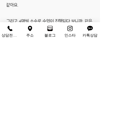
같아요.
그리고 4명씩 소수로 수업이 진행되다 보니까, 같은
반인 친구들과 돈독해지고 그렇게 학원에서 만난 동
상담전화하기
주소
블로그
인스타
카톡상담
생, 친구, 언니들 다 너무 좋은 인연인 것 같아 정말
행복했어요.. 학원을 가는 일이 기다려지고 같이 영
화를 꿈꾸면서 만난 친구들이어서 더 다양한 이야기
를 할 수 있고 서로 힘도 되고 너무 좋았어요.. 최근
에도 자주 만나고 그런 친구들 최앤강 친구들 뿐이랍
니다ㅎㅎ 정말 선생님들은 학원 선생님과 학생이 아
닌 영화라는 공통분모 아래서 학생들을 대해주셔서
정말 넘 좋았어요.. 전 진짜 삼수했어도 바로 최앤강
달려가서 다시 공부했을 거 같네요.. 울학원 최고..
맨날 하루 일과가 학원 카페 들어가서 과제 올리고
다른 친구들 글도 보고 샘들이 올려주신 막대한 자료
들 보면서,, 공부했던거 였는데 이런 제가 합격했다