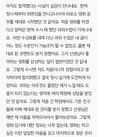
아직도 합격했다는 사실이 실감이 안나네요.. 현역
정시 때부터 최앤강을 만나고나서야 비로소 영화 공
부를 제대로 시작했던 것 같아요. 처음 영화를 하겠
다고 맘먹은 현역 수시 때 했던 과외수업이 기억나네
요.. 비싼 수강료를 내며 다닌 과외 수업은 내 글이
어느 정도 수준인지 가늠조차 할 수 없었고, 믈론 제
대로 된 코멘트도 받지 못했어요. 그저 선생님이 좋
아하는 영화를 감상하는 일이 절반이었던 것 같네
요.. 그렇게 수시땐 저도 처음이니까 경험이라고 생
각하자며 합리화했고 결국 정시 실기에 도전하게 되
었어요. 과외는 아무것도 몰랐던 제가 느낄 때도 도
움이 되지 않는다는 생각에 여러 학원에 상담을 받았
던 것 같아요. 그렇게 처음 간 학원에서도 기존 친구
들에 비해 제대로 된 관리를 받지 못했고 선생님은
매번 제 이름을 까먹으어셔서 물어보셨어요. 그렇게
영화 입시에 대한 정보는 너무 없는데, 영화는 하고
싶은 이런 답답한 마음을 갖고 마지막으로 찾은 곳이