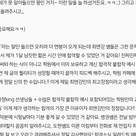
네가 못 알아들으면 꽝인 거지~ 이런 말을 늘 하셨거든요..ㅋㅋ;;) 그리고
올려주시고,,
중요해요ㅋㅋ)
들어'라는 말만 들으면 오히려 더 멘붕이 오게 되는데 최앤강 쌤들은 그런 
 제가 1달 남짓한 짧은 시간 안에 합격할 수 있었던 거 같아요! 진짜진짜 
게 써와 하는 식이 아니고 학원에서 이미 보유하고 계신 합격작 불합작 예
면 제 글의 퀄리티가 성장할 때까지 끝까지 피드백 해주시고, 학원 카페에
게 정말 신의 한 수입니다.!! 이게 제일 최앤강만의 최고장점이라고 생각해
정king 선생님들 + 수많은 합격작 불합작 예시 포함되어있는 학원만의 
' 이게 제가 생각하는 합격의 가장 큰 이유이자 최앤강만의 장점입니다!!
 덕분에 시험날마다 기분 좋게 갈 수 있었던 거 같아요. 병권쌤은 전날 밤
써야할지 꼼꼼히 알려주시고, 도현쌤도 이른 아침부터 전화로 제 면접지 
 시험 잘 보고 오라고 격려해주셔서 정말 감사했어요! 합격소식 알려드릴 