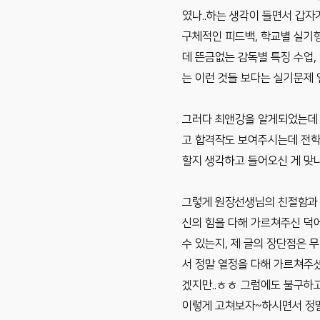
였나..하는 생각이 들면서 갑자
구체적인 피드백, 학교별 실기형
데 뜬금없는 감독별 특징 수업,
는 이런 것들 보다는 실기문제 
그러다 최앤강을 알게되었는데 
고 합격작도 보여주시는데 전학원
할지 생각하고 들어오신 게 맞나
그렇게 원장선생님의 친절함과 꼼
신의 힘을 다해 가르쳐주신 덕에
수 있는지, 제 글의 장단점은 
서 정말 열정을 다해 가르쳐주셨
겠지만..ㅎㅎ 그럼에도 불구하
이렇게 고쳐보자~하시면서 정말 