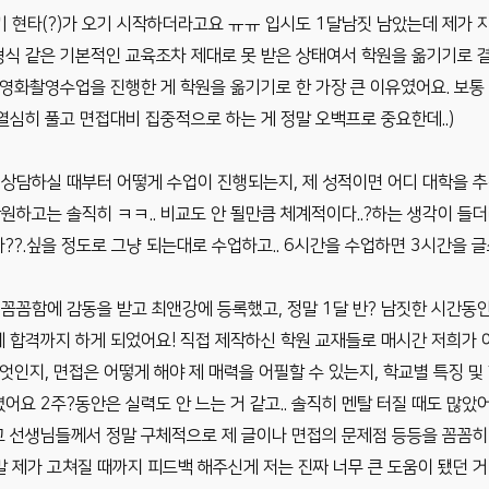
기 현타(?)가 오기 시작하더라고요 ㅠㅠ 입시도 1달남짓 남았는데 제가 
식 같은 기본적인 교육조차 제대로 못 받은 상태여서 학원을 옮기기로 결
 영화촬영수업을 진행한 게 학원을 옮기기로 한 가장 큰 이유였어요. 보통
열심히 풀고 면접대비 집중적으로 하는 게 정말 오백프로 중요한데..)
상담하실 때부터 어떻게 수업이 진행되는지, 제 성적이면 어디 대학을 
하고는 솔직히 ㅋㅋ.. 비교도 안 될만큼 체계적이다..?하는 생각이 들더
??.싶을 정도로 그냥 되는대로 수업하고.. 6시간을 수업하면 3시간을 글
꼼함에 감동을 받고 최앤강에 등록했고, 정말 1달 반? 남짓한 시간동안
 합격까지 하게 되었어요! 직접 제작하신 학원 교재들로 매시간 저희가 
무엇인지, 면접은 어떻게 해야 제 매력을 어필할 수 있는지, 학교별 특징 
어요 2주?동안은 실력도 안 느는 거 같고.. 솔직히 멘탈 터질 때도 많았
고 선생님들께서 정말 구체적으로 제 글이나 면접의 문제점 등등을 꼼꼼
제가 고쳐질 때까지 피드백 해주신게 저는 진짜 너무 큰 도움이 됐던 거 