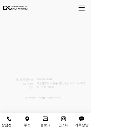
678-81-04021
사업자 등록번호
서울특별시 서초구 강남대로
545-12 401
호
Address
02-6242-9800
Tel
ⓒ Copyrights - (주)최앤강. all rights reserved.
상담전화하기
주소
블로그
인스타
카톡상담