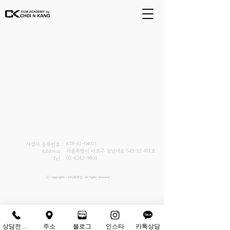
678-81-04021
사업자 등록번호
서울특별시 서초구 강남대로
545-12 401
호
Address
02-6242-9800
Tel
ⓒ Copyrights - (주)최앤강. all rights reserved.
상담전화하기
주소
블로그
인스타
카톡상담